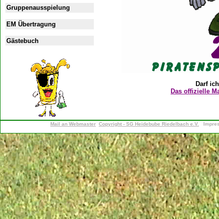
Gruppenausspielung
EM Übertragung
Gästebuch
Darf ich
Das offizielle 
Mail an Webmaster
Copyright - SG Heidebube Riedelbach e.V.
Impre